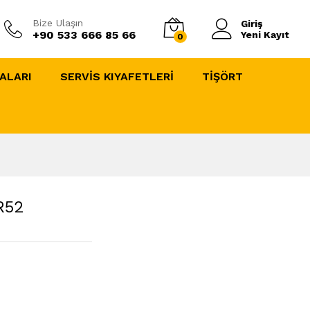
Bize Ulaşın
Giriş
+90 533 666 85 66
Yeni Kayıt
0
ALARI
SERVİS KIYAFETLERİ
TİŞÖRT
R52