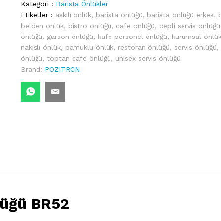
Kategori :
Barista Önlükler
quantity
Etiketler :
askılı önlük
,
barista önlüğü
,
barista önlüğü erkek
,
belden önlük
,
bistro önlüğü
,
cafe önlüğü
,
cepli servis önlüğü
önlüğü
,
garson önlüğü
,
kafe personel önlüğü
,
kurumsal önlü
nakışlı önlük
,
pamuklu önlük
,
restoran önlüğü
,
servis önlüğü
,
önlüğü
,
toptan cafe önlüğü
,
unisex servis önlüğü
Brand:
POZITRON
nlüğü BR52