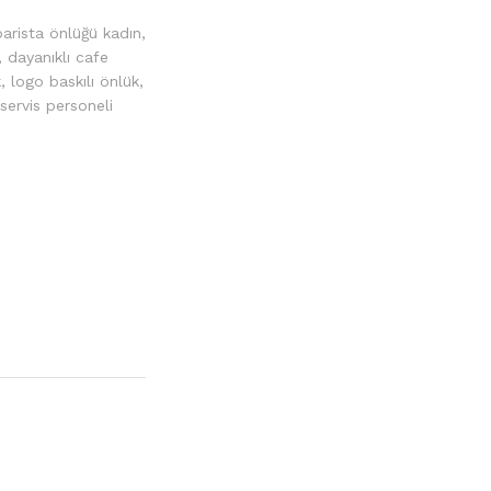
barista önlüğü kadın
,
,
dayanıklı cafe
k
,
logo baskılı önlük
,
servis personeli