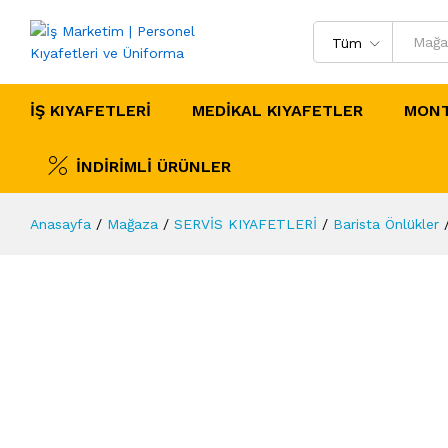
Tüm
İŞ KIYAFETLERİ
MEDİKAL KIYAFETLER
MONT
İNDİRİMLİ ÜRÜNLER
Anasayfa
/
Mağaza
/
SERVİS KIYAFETLERİ
/
Barista Önlükler