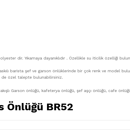
ter dir. Yıkamaya dayanıklıdır . Özellikle su iticilik özelliği bul
 baskılı barista şef ve garson önlüklerinde bir çok renk ve model bu
 de özel talepte bulunabilirsiniz.
kışlı Garson önlüğü, kafeterya önlüğü, şef aşçı önlüğü, cafe önlüğü
is Önlüğü BR52