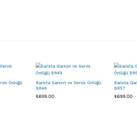
rvis Önlüğü
Barista Garson ve Servis Önlüğü
Barista Ga
BR49
BR57
₺
₺
699.00
699.00
₺
₺
699.00
699.00