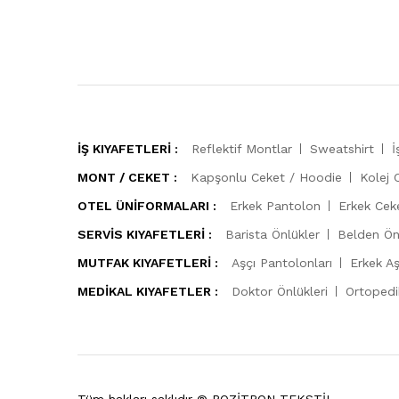
İŞ KIYAFETLERİ :
Reflektif Montlar
Sweatshirt
İ
MONT / CEKET :
Kapşonlu Ceket / Hoodie
Kolej 
OTEL ÜNİFORMALARI :
Erkek Pantolon
Erkek Cek
SERVİS KIYAFETLERİ :
Barista Önlükler
Belden Ön
MUTFAK KIYAFETLERİ :
Aşçı Pantolonları
Erkek Aş
MEDİKAL KIYAFETLER :
Doktor Önlükleri
Ortopedik