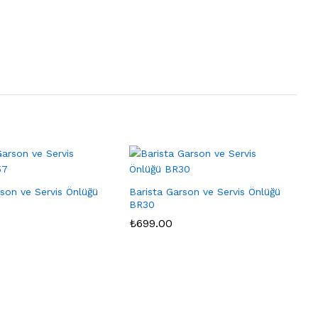
rson ve Servis Önlüğü
Barista Garson ve Servis Önlüğü
BR30
₺
₺
699.00
699.00