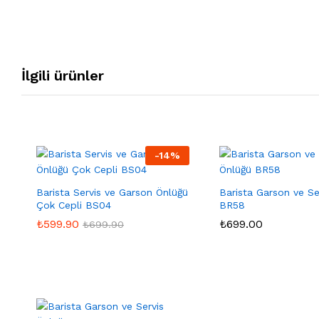
İlgili ürünler
-
14
%
Barista Servis ve Garson Önlüğü
Barista Garson ve Se
Çok Cepli BS04
BR58
₺
₺
599.90
599.90
₺
₺
699.00
699.00
₺
₺
699.90
699.90