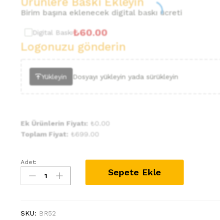
Ürünlere Baskı Ekleyin
Birim başına eklenecek digital baskı ücreti
₺
60.00
Digital Baskı
Logonuzu gönderin
Yükleyin
Dosyayı yükleyin yada sürükleyin
Ek Ürünlerin Fiyatı:
₺
0.00
Toplam Fiyat:
₺
699.00
Adet:
Barista
Sepete Ekle
Garson
ve
Servis
Önlüğü
SKU:
BR52
BR52