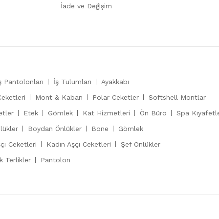
İade ve Değişim
ş Pantolonları
İş Tulumları
Ayakkabı
Ceketleri
Mont & Kaban
Polar Ceketler
Softshell Montlar
etler
Etek
Gömlek
Kat Hizmetleri
Ön Büro
Spa Kıyafetle
lükler
Boydan Önlükler
Bone
Gömlek
çı Ceketleri
Kadın Aşçı Ceketleri
Şef Önlükler
 Terlikler
Pantolon