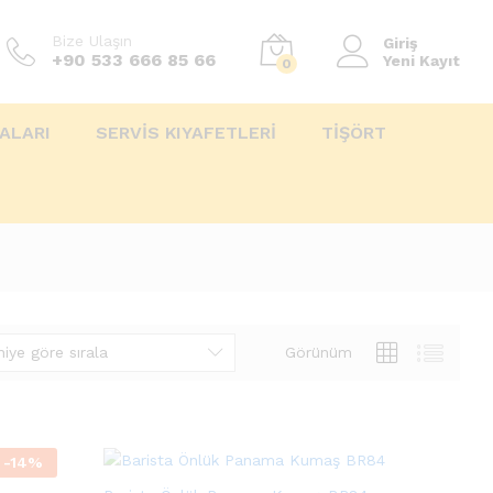
Bize Ulaşın
Giriş
+90 533 666 85 66
Yeni Kayıt
0
ALARI
SERVİS KIYAFETLERİ
TİŞÖRT
iye göre sırala
Görünüm
-
14
%