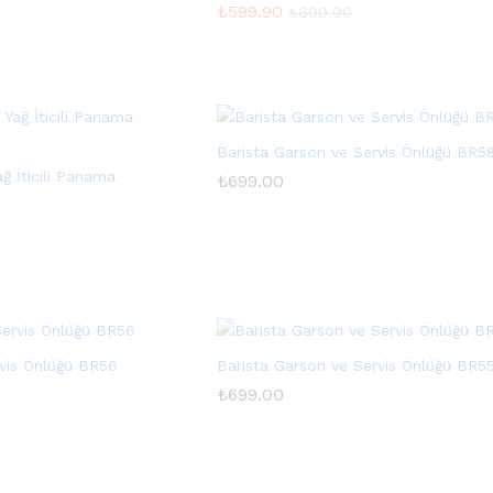
₺
₺
599.90
599.90
₺
₺
699.90
699.90
Barista Garson ve Servis Önlüğü BR5
ğ İticili Panama
₺
₺
699.00
699.00
rvis Önlüğü BR56
Barista Garson ve Servis Önlüğü BR5
₺
₺
699.00
699.00