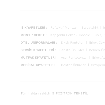
İŞ KIYAFETLERİ :
Reflektif Montlar
Sweatshirt
İ
MONT / CEKET :
Kapşonlu Ceket / Hoodie
Kolej 
OTEL ÜNİFORMALARI :
Erkek Pantolon
Erkek Cek
SERVİS KIYAFETLERİ :
Barista Önlükler
Belden Ön
MUTFAK KIYAFETLERİ :
Aşçı Pantolonları
Erkek Aş
MEDİKAL KIYAFETLER :
Doktor Önlükleri
Ortopedik
Tüm hakları saklıdır ® POZİTRON TEKSTİL