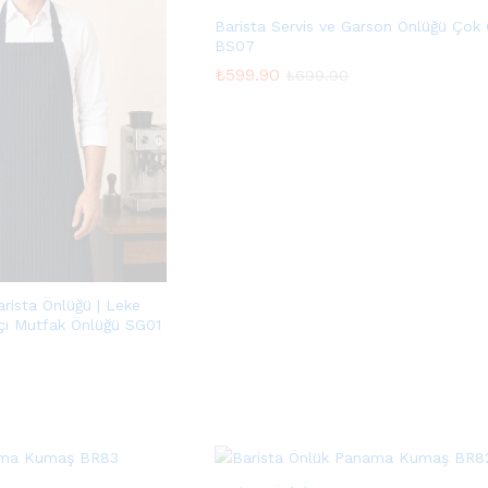
Barista Servis ve Garson Önlüğü Çok 
BS07
₺
₺
599.90
599.90
₺
₺
699.90
699.90
arista Önlüğü | Leke
çı Mutfak Önlüğü SG01