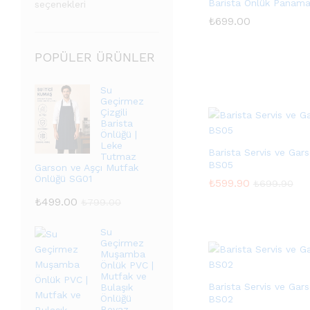
Barista Önlük Panam
seçenekleri
₺
₺
699.00
699.00
POPÜLER ÜRÜNLER
Su
Geçirmez
Çizgili
Barista
Önlüğü |
Leke
Barista Servis ve Gar
Tutmaz
BS05
Garson ve Aşçı Mutfak
Önlüğü SG01
₺
₺
599.90
599.90
₺
₺
699.90
699.90
₺
499.00
₺
799.00
Su
Geçirmez
Muşamba
Önlük PVC |
Mutfak ve
Barista Servis ve Gar
Bulaşık
Önlüğü
BS02
Beyaz