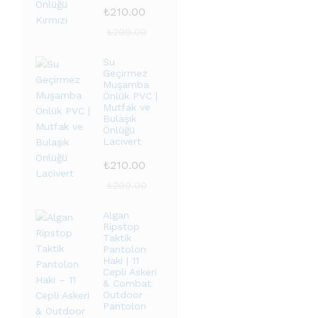
₺
210.00
₺
299.00
Su
Geçirmez
Muşamba
Önlük PVC |
Mutfak ve
Bulaşık
Önlüğü
Lacivert
₺
210.00
₺
299.00
Algan
Ripstop
Taktik
Pantolon
Haki | 11
Cepli Askeri
& Combat
Outdoor
Pantolon