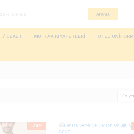
Arama
 / CEKET
MUTFAK KIYAFETLERİ
OTEL ÜNİFORM
En yen
-
38
%