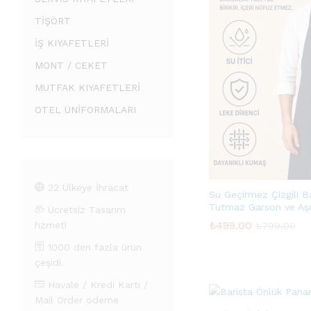
TİŞÖRT
İŞ KIYAFETLERİ
MONT / CEKET
MUTFAK KIYAFETLERİ
OTEL ÜNİFORMALARI
22 Ülkeye İhracat
Su Geçirmez Çizgili B
Tutmaz Garson ve Aş
Ücretsiz Tasarım
₺
499.00
hzmeti
₺
799.00
1000 den fazla ürün
çeşidi.
₺
499.00
₺
799.00
Havale / Kredi Kartı /
Mail Order ödeme