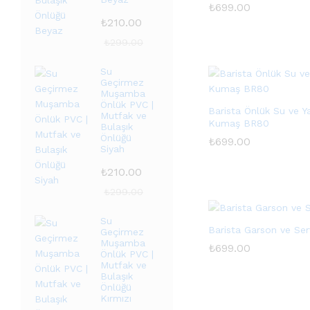
₺
₺
699.00
699.00
₺
210.00
₺
299.00
Su
Geçirmez
Muşamba
Önlük PVC |
Barista Önlük Su ve Ya
Mutfak ve
Kumaş BR80
Bulaşık
Önlüğü
₺
₺
699.00
699.00
Siyah
₺
210.00
₺
299.00
Su
Barista Garson ve Se
Geçirmez
Muşamba
₺
₺
699.00
699.00
Önlük PVC |
Mutfak ve
Bulaşık
Önlüğü
Kırmızı