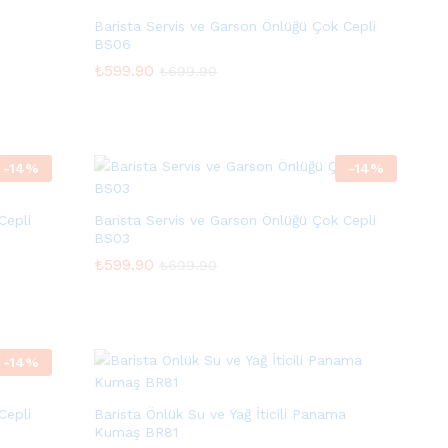
Barista Servis ve Garson Önlüğü Çok Cepli
BS06
₺
₺
599.90
599.90
₺
₺
699.90
699.90
-
14
%
-
14
%
Cepli
Barista Servis ve Garson Önlüğü Çok Cepli
BS03
₺
₺
599.90
599.90
₺
₺
699.90
699.90
-
14
%
Cepli
Barista Önlük Su ve Yağ İticili Panama
Kumaş BR81