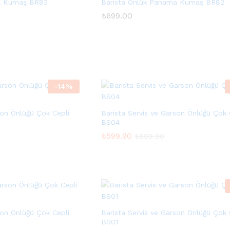
a Kumaş BR83
Barista Önlük Panama Kumaş BR82
₺
₺
699.00
699.00
-
14
%
son Önlüğü Çok Cepli
Barista Servis ve Garson Önlüğü Çok 
BS04
₺
₺
599.90
599.90
₺
₺
699.90
699.90
son Önlüğü Çok Cepli
Barista Servis ve Garson Önlüğü Çok 
BS01