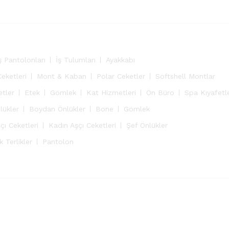
ş Pantolonları
İş Tulumları
Ayakkabı
Ceketleri
Mont & Kaban
Polar Ceketler
Softshell Montlar
etler
Etek
Gömlek
Kat Hizmetleri
Ön Büro
Spa Kıyafetle
lükler
Boydan Önlükler
Bone
Gömlek
çı Ceketleri
Kadın Aşçı Ceketleri
Şef Önlükler
 Terlikler
Pantolon