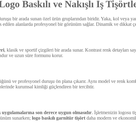
ogo Baskılı ve Nakışlı İş Tişörtl
 duruşu bir arada sunan özel ürün gruplarından biridir. Yaka, kol veya y
s edilen alanlarda profesyonel bir görünüm sağlar. Dinamik ve dikkat ç
eri
, klasik ve sportif çizgileri bir arada sunar. Kontrast renk detayları 
undur ve uzun süre formunu korur.
üğünü ve profesyonel duruşu ön plana çıkarır. Aynı model ve renk kombin
lerinde kurumsal kimliği güçlendiren bir tercihtir.
ış uygulamalarına son derece uygun olmasıdır
. İşletmenizin logosu ti
görünüm sunarken;
logo baskılı garnitür tişört
daha modern ve ekonomik bi