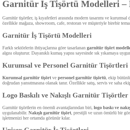
Garnitür İş Tişörtü Modelleri – L
Garnitür tişörtler, iş kıyafetleri arasında modern tasarımı ve kurumsal
özellikle mağaza, showroom, cafe, restoran ve müşteriyle birebir tema
Garnitür İş Tişörtü Modelleri
Farklı sektörlerin ihtiyaçlarına göre tasarlanan
garnitür tişört modell
algısı oluşturur. Dayanıklı kumaş yapısı sayesinde sık yıkamaya uyg
Kurumsal ve Personel Garnitür Tişörtleri
Kurumsal garnitür tişört
ve
personel garnitür tişörtü
, ekip bütünl
doğrudan yansıtmasına olanak tanır. Özellikle satış, servis ve saha ekip
Logo Baskılı ve Nakışlı Garnitür Tişörtler
Garnitür tişörtlerin en önemli avantajlarından biri,
logo baskı ve nak
uygulanabilir.
Nakışlı garnitür tişört
, prestijli ve uzun ömürlü bir 
işletmenizi her ortamda görünür kılar.