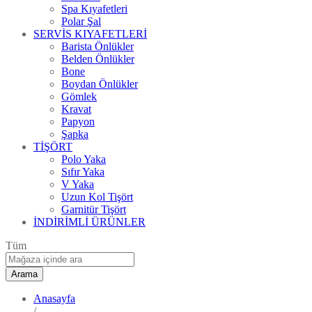
Spa Kıyafetleri
Polar Şal
SERVİS KIYAFETLERİ
Barista Önlükler
Belden Önlükler
Bone
Boydan Önlükler
Gömlek
Kravat
Papyon
Şapka
TİŞÖRT
Polo Yaka
Sıfır Yaka
V Yaka
Uzun Kol Tişört
Garnitür Tişört
İNDİRİMLİ ÜRÜNLER
Tüm
Arama
Anasayfa
/