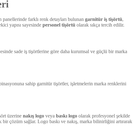
eri
an panellerinde farklı renk detayları bulunan
garnitür iş tişörtü
,
ekici yapısı sayesinde
personel tişörtü
olarak sıkça tercih edilir.
sayesinde sade iş tişörtlerine göre daha kurumsal ve güçlü bir marka
asyonuna sahip garnitür tişörtler, işletmelerin marka renklerini
şört üzerine
nakış logo
veya
baskı logo
olarak profesyonel şekilde
r çözüm sağlar. Logo baskı ve nakış, marka bilinirliğini artırarak