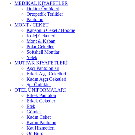
MEDİKAL KIYAFETLER
Doktor Önlükleri
Ortopedik Terlikler
Pantolon
MONT / CEKET
Kapşonlu Ceket / Hoodie
Kolej Ceketleri
Mont & Kaban
Polar Ceketler
Softshell Montlar
Yelek
MUTFAK KIYAFETLERİ
Aşçı Pantolonları
Erkek Aşçı Ceketleri
Kadın Aşçı Ceketleri
Şef Önlükler
OTEL ÜNİFORMALARI
Erkek Pantolon
Erkek Ceketler
Etek
Gömlek
Kadın Ceket
Kadın Pantolon
Kat Hizmetleri
Ön Büro