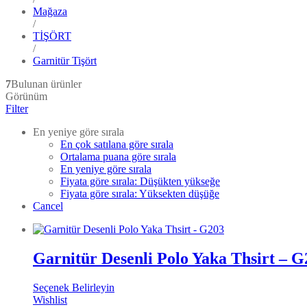
Mağaza
/
TİŞÖRT
/
Garnitür Tişört
7
Bulunan ürünler
Görünüm
Filter
En yeniye göre sırala
En çok satılana göre sırala
Ortalama puana göre sırala
En yeniye göre sırala
Fiyata göre sırala: Düşükten yükseğe
Fiyata göre sırala: Yüksekten düşüğe
Cancel
Garnitür Desenli Polo Yaka Thsirt – G
Seçenek Belirleyin
Wishlist