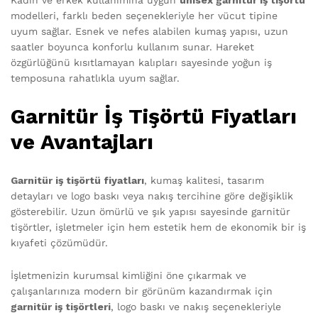
Kadın ve erkek kullanımına uygun
unisex garnitür iş tişörtü
modelleri, farklı beden seçenekleriyle her vücut tipine
uyum sağlar. Esnek ve nefes alabilen kumaş yapısı, uzun
saatler boyunca konforlu kullanım sunar. Hareket
özgürlüğünü kısıtlamayan kalıpları sayesinde yoğun iş
temposuna rahatlıkla uyum sağlar.
Garnitür İş Tişörtü Fiyatları
ve Avantajları
Garnitür iş tişörtü fiyatları
, kumaş kalitesi, tasarım
detayları ve logo baskı veya nakış tercihine göre değişiklik
gösterebilir. Uzun ömürlü ve şık yapısı sayesinde garnitür
tişörtler, işletmeler için hem estetik hem de ekonomik bir iş
kıyafeti çözümüdür.
İşletmenizin kurumsal kimliğini öne çıkarmak ve
çalışanlarınıza modern bir görünüm kazandırmak için
garnitür iş tişörtleri
, logo baskı ve nakış seçenekleriyle