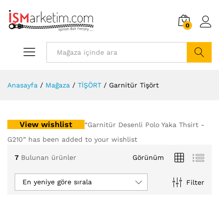
0
Arama
Anasayfa
/
Mağaza
/
TİŞÖRT
/
Garnitür Tişört
View wishlist
“Garnitür Desenli Polo Yaka Thsirt -
G210” has been added to your wishlist
7
Bulunan ürünler
Görünüm
En yeniye göre sırala
Filter