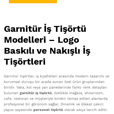
Garnitür İş Tişörtü
Modelleri – Logo
Baskılı ve Nakışlı İş
Tişörtleri
Garnitür tişörtler, iş kıyafetleri arasında modern tasarımı ve
kurumsal duruşu bir arada sunan özel ürün gruplarından
biridir. Yaka, kol veya yan panellerinde farklı renk detayları
bulunan
garnitür iş tişörtü
, özellikle mağaza, showroom,
cafe, restoran ve müşteriyle birebir temas edilen alanlarda
profesyonel bir görünüm sağlar. Dinamik ve dikkat çekici
yapısı sayesinde
personel tişörtü
olarak sıkça tercih edilir.