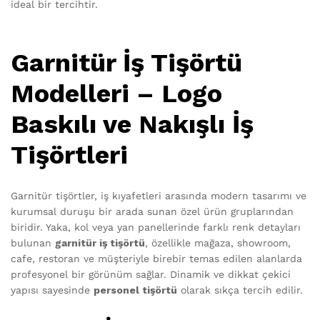
ideal bir tercihtir.
Garnitür İş Tişörtü
Modelleri – Logo
Baskılı ve Nakışlı İş
Tişörtleri
Garnitür tişörtler, iş kıyafetleri arasında modern tasarımı ve
kurumsal duruşu bir arada sunan özel ürün gruplarından
biridir. Yaka, kol veya yan panellerinde farklı renk detayları
bulunan
garnitür iş tişörtü
, özellikle mağaza, showroom,
cafe, restoran ve müşteriyle birebir temas edilen alanlarda
profesyonel bir görünüm sağlar. Dinamik ve dikkat çekici
yapısı sayesinde
personel tişörtü
olarak sıkça tercih edilir.