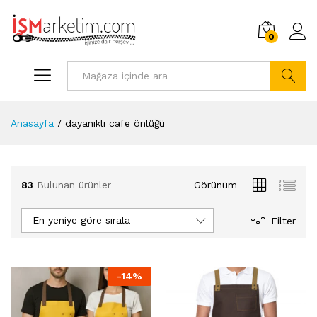
0
Arama
Anasayfa
/
dayanıklı cafe önlüğü
83
Bulunan ürünler
Görünüm
En yeniye göre sırala
Filter
-
14
%