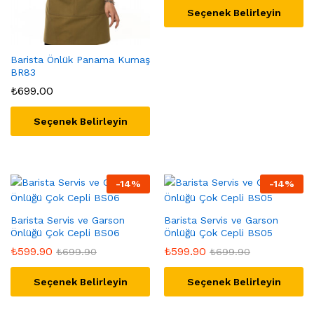
Seçenek Belirleyin
Barista Önlük Panama Kumaş
BR83
₺
699.00
Seçenek Belirleyin
-
14
%
-
14
%
Barista Servis ve Garson
Barista Servis ve Garson
Önlüğü Çok Cepli BS06
Önlüğü Çok Cepli BS05
₺
599.90
₺
599.90
₺
699.90
₺
699.90
Seçenek Belirleyin
Seçenek Belirleyin