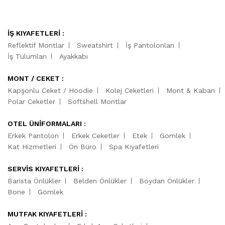
İŞ KIYAFETLERİ :
Reflektif Montlar
Sweatshirt
İş Pantolonları
İş Tulumları
Ayakkabı
MONT / CEKET :
Kapşonlu Ceket / Hoodie
Kolej Ceketleri
Mont & Kaban
Polar Ceketler
Softshell Montlar
OTEL ÜNİFORMALARI :
Erkek Pantolon
Erkek Ceketler
Etek
Gömlek
Kat Hizmetleri
Ön Büro
Spa Kıyafetleri
SERVİS KIYAFETLERİ :
Barista Önlükler
Belden Önlükler
Boydan Önlükler
Bone
Gömlek
MUTFAK KIYAFETLERİ :