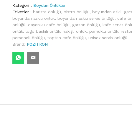
Kategori :
Boydan Önlükler
Etiketler :
barista önlüğü
,
bistro önlüğü
,
boyundan askılı gar
boyundan askılı önlük
,
boyundan askılı servis önlüğü
,
cafe ön
önlüğü
,
dayanıklı cafe önlüğü
,
garson önlüğü
,
kafe servis önl
önlük
,
logo baskılı önlük
,
nakışlı önlük
,
pamuklu önlük
,
resto
personeli önlüğü
,
toptan cafe önlüğü
,
unisex servis önlüğü
Brand:
POZITRON