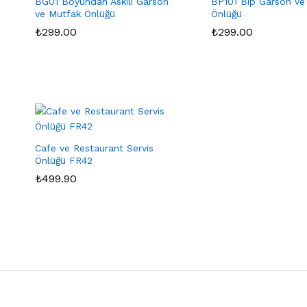
BG01 Boyundan Askılı Garson
BP101 Bip Garson ve
ve Mutfak Önlüğü
Önlüğü
₺
₺
299.00
299.00
₺
₺
299.00
299.00
Cafe ve Restaurant Servis
Önlüğü FR42
₺
₺
499.90
499.90