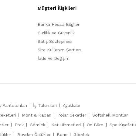
Müşteri İlişkileri
Banka Hesap Bilgileri
Gizlilik ve Güvenlik
Satış Sözleşmesi
Site Kullanım Şartları
İade ve Değişim
ş Pantolonları
İş Tulumları
Ayakkabı
Ceketleri
Mont & Kaban
Polar Ceketler
Softshell Montlar
etler
Etek
Gömlek
Kat Hizmetleri
Ön Büro
Spa Kıyafetle
lükler
Boydan Önlükler
Bone
Gömlek