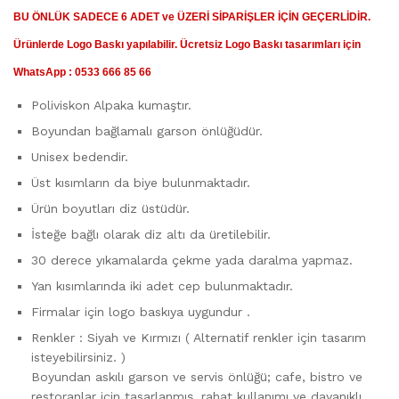
BU ÖNLÜK SADECE 6 ADET ve ÜZERİ SİPARİŞLER İÇİN GEÇERLİDİR.
Ürünlerde Logo Baskı yapılabilir. Ücretsiz Logo Baskı tasarımları için
WhatsApp : 0533 666 85 66
Poliviskon Alpaka kumaştır.
Boyundan bağlamalı garson önlüğüdür.
Unisex bedendir.
Üst kısımların da biye bulunmaktadır.
Ürün boyutları diz üstüdür.
İsteğe bağlı olarak diz altı da üretilebilir.
30 derece yıkamalarda çekme yada daralma yapmaz.
Yan kısımlarında iki adet cep bulunmaktadır.
Firmalar için logo baskıya uygundur .
Renkler : Siyah ve Kırmızı ( Alternatif renkler için tasarım
isteyebilirsiniz. )
Boyundan askılı garson ve servis önlüğü; cafe, bistro ve
restoranlar için tasarlanmış, rahat kullanımı ve dayanıklı