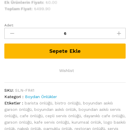
Ek Ürünlerin Fiyatı:
₺
0.00
Toplam Fiyat:
₺
499.90
Adet:
Fransız
Boyundan
Bağlamalı
Garson
Sepete Ekle
Önlüğü
FR41
quantity
Wishlist
SKU:
SLN-FR41
Kategori :
Boydan Önlükler
Etiketler :
barista önlüğü
,
bistro önlüğü
,
boyundan askılı
garson önlüğü
,
boyundan askılı önlük
,
boyundan askılı servis
önlüğü
,
cafe önlüğü
,
cepli servis önlüğü
,
dayanıklı cafe önlüğü
,
garson önlüğü
,
kafe servis önlüğü
,
kurumsal önlük
,
logo baskılı
önlük
,
nakışlı önlük
,
pamuklu önlük
,
restoran önlüğü
,
servis