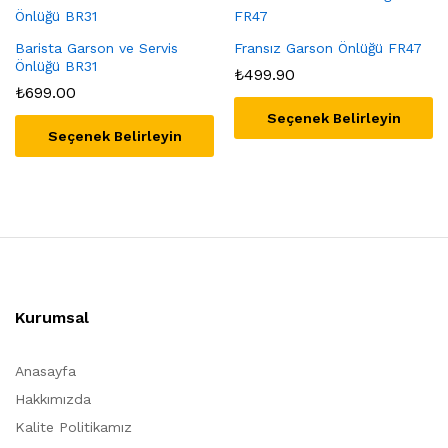
Barista Garson ve Servis
Fransız Garson Önlüğü FR47
Önlüğü BR31
₺
499.90
₺
699.00
Seçenek Belirleyin
Seçenek Belirleyin
Kurumsal
Anasayfa
Hakkımızda
Kalite Politikamız