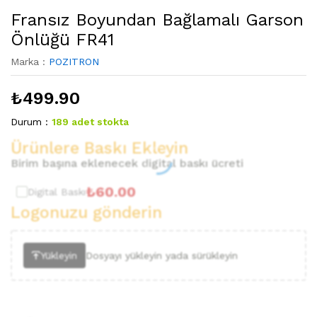
Fransız Boyundan Bağlamalı Garson
Önlüğü FR41
Marka :
POZITRON
₺
499.90
Durum :
189 adet stokta
Ürünlere Baskı Ekleyin
Birim başına eklenecek digital baskı ücreti
₺
60.00
Digital Baskı
Logonuzu gönderin
Yükleyin
Dosyayı yükleyin yada sürükleyin