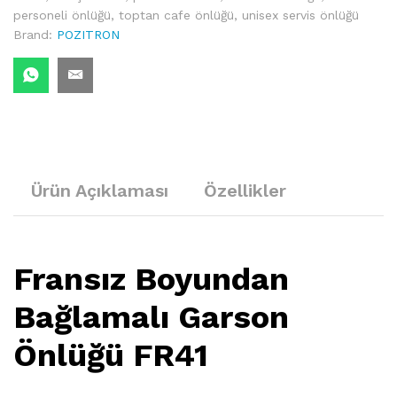
personeli önlüğü
,
toptan cafe önlüğü
,
unisex servis önlüğü
Brand:
POZITRON
Ürün Açıklaması
Özellikler
Fransız Boyundan
Bağlamalı Garson
Önlüğü FR41