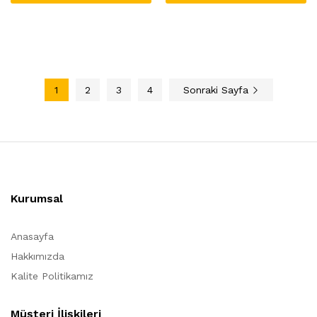
Bu
Bu
ürünün
ürünün
birden
birden
fazla
fazla
varyasyonu
varyasyonu
var.
var.
1
2
3
4
Sonraki Sayfa
Seçenekler
Seçenekler
ürün
ürün
sayfasından
sayfasından
seçilebilir
seçilebilir
Kurumsal
Anasayfa
Hakkımızda
Kalite Politikamız
Müşteri İlişkileri