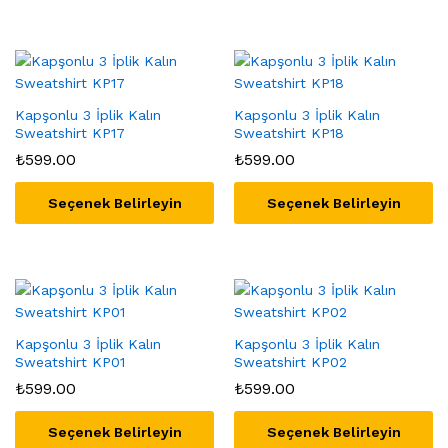
Bu
Bu
ürünün
ürünün
birden
birden
fazla
fazla
varyasyonu
varyasyonu
var.
Kapşonlu 3 İplik Kalın
var.
Kapşonlu 3 İplik Kalın
Sweatshirt KP17
Sweatshirt KP18
Seçenekler
Seçenekler
₺
599.00
₺
599.00
ürün
ürün
sayfasından
sayfasından
seçilebilir
Seçenek Belirleyin
seçilebilir
Seçenek Belirleyin
Bu
Bu
ürünün
ürünün
birden
birden
fazla
fazla
varyasyonu
varyasyonu
var.
Kapşonlu 3 İplik Kalın
var.
Kapşonlu 3 İplik Kalın
Sweatshirt KP01
Sweatshirt KP02
Seçenekler
Seçenekler
₺
599.00
₺
599.00
ürün
ürün
sayfasından
sayfasından
seçilebilir
Seçenek Belirleyin
seçilebilir
Seçenek Belirleyin