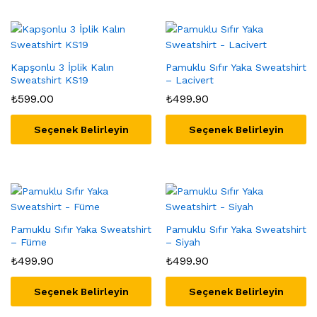
ürünün
ürünün
birden
birden
fazla
fazla
varyasyonu
varyasyonu
var.
Kapşonlu 3 İplik Kalın
var.
Pamuklu Sıfır Yaka Sweatshirt
Sweatshirt KS19
– Lacivert
Seçenekler
Seçenekler
₺
599.00
₺
499.90
ürün
ürün
sayfasından
sayfasından
seçilebilir
Seçenek Belirleyin
seçilebilir
Seçenek Belirleyin
Bu
Bu
ürünün
ürünün
birden
birden
fazla
fazla
varyasyonu
varyasyonu
var.
Pamuklu Sıfır Yaka Sweatshirt
var.
Pamuklu Sıfır Yaka Sweatshirt
– Füme
– Siyah
Seçenekler
Seçenekler
₺
499.90
₺
499.90
ürün
ürün
sayfasından
sayfasından
seçilebilir
Seçenek Belirleyin
seçilebilir
Seçenek Belirleyin
Bu
Bu