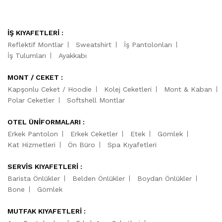
İŞ KIYAFETLERİ :
Reflektif Montlar
Sweatshirt
İş Pantolonları
İş Tulumları
Ayakkabı
MONT / CEKET :
Kapşonlu Ceket / Hoodie
Kolej Ceketleri
Mont & Kaban
Polar Ceketler
Softshell Montlar
OTEL ÜNİFORMALARI :
Erkek Pantolon
Erkek Ceketler
Etek
Gömlek
Kat Hizmetleri
Ön Büro
Spa Kıyafetleri
SERVİS KIYAFETLERİ :
Barista Önlükler
Belden Önlükler
Boydan Önlükler
Bone
Gömlek
MUTFAK KIYAFETLERİ :