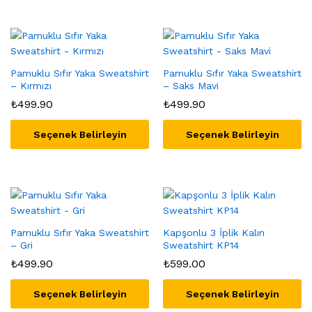
ürünün
ürünün
birden
birden
fazla
fazla
varyasyonu
varyasyonu
var.
Pamuklu Sıfır Yaka Sweatshirt
var.
Pamuklu Sıfır Yaka Sweatshirt
– Kırmızı
– Saks Mavi
Seçenekler
Seçenekler
₺
499.90
₺
499.90
ürün
ürün
sayfasından
sayfasından
seçilebilir
Seçenek Belirleyin
seçilebilir
Seçenek Belirleyin
Bu
Bu
ürünün
ürünün
birden
birden
fazla
fazla
varyasyonu
varyasyonu
var.
Pamuklu Sıfır Yaka Sweatshirt
var.
Kapşonlu 3 İplik Kalın
– Gri
Sweatshirt KP14
Seçenekler
Seçenekler
₺
499.90
₺
599.00
ürün
ürün
sayfasından
sayfasından
seçilebilir
Seçenek Belirleyin
seçilebilir
Seçenek Belirleyin