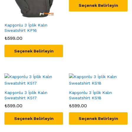
seçilebilir
seçilebilir
Seçenek Belirleyin
Bu
ürünün
Kapşonlu 3 İplik Kalın
birden
Sweatshirt KP16
fazla
₺
599.00
varyasyonu
var.
Seçenek Belirleyin
Seçenekler
ürün
Bu
sayfasından
ürünün
seçilebilir
birden
fazla
varyasyonu
var.
Kapşonlu 3 İplik Kalın
Kapşonlu 3 İplik Kalın
Sweatshirt KS17
Sweatshirt KS18
Seçenekler
₺
599.00
₺
599.00
ürün
sayfasından
seçilebilir
Seçenek Belirleyin
Seçenek Belirleyin
Bu
Bu