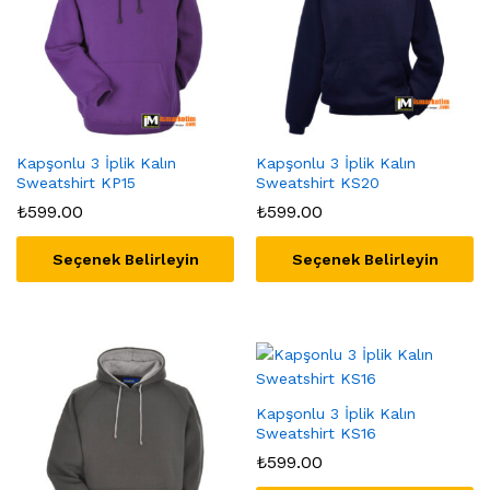
Kapşonlu 3 İplik Kalın
Kapşonlu 3 İplik Kalın
Sweatshirt KP15
Sweatshirt KS20
₺
599.00
₺
599.00
Seçenek Belirleyin
Seçenek Belirleyin
Bu
Bu
ürünün
ürünün
birden
birden
fazla
fazla
varyasyonu
varyasyonu
var.
var.
Kapşonlu 3 İplik Kalın
Sweatshirt KS16
Seçenekler
Seçenekler
₺
599.00
ürün
ürün
sayfasından
sayfasından