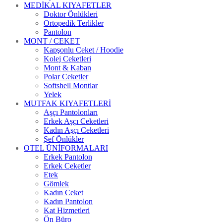
MEDİKAL KIYAFETLER
Doktor Önlükleri
Ortopedik Terlikler
Pantolon
MONT / CEKET
Kapşonlu Ceket / Hoodie
Kolej Ceketleri
Mont & Kaban
Polar Ceketler
Softshell Montlar
Yelek
MUTFAK KIYAFETLERİ
Aşçı Pantolonları
Erkek Aşçı Ceketleri
Kadın Aşçı Ceketleri
Şef Önlükler
OTEL ÜNİFORMALARI
Erkek Pantolon
Erkek Ceketler
Etek
Gömlek
Kadın Ceket
Kadın Pantolon
Kat Hizmetleri
Ön Büro