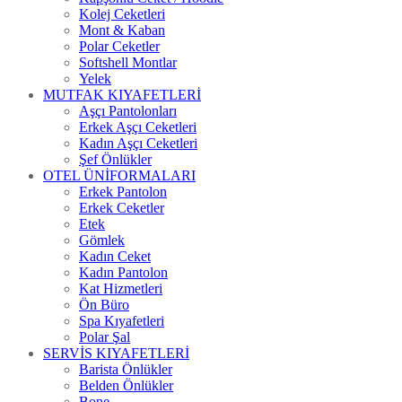
Kolej Ceketleri
Mont & Kaban
Polar Ceketler
Softshell Montlar
Yelek
MUTFAK KIYAFETLERİ
Aşçı Pantolonları
Erkek Aşçı Ceketleri
Kadın Aşçı Ceketleri
Şef Önlükler
OTEL ÜNİFORMALARI
Erkek Pantolon
Erkek Ceketler
Etek
Gömlek
Kadın Ceket
Kadın Pantolon
Kat Hizmetleri
Ön Büro
Spa Kıyafetleri
Polar Şal
SERVİS KIYAFETLERİ
Barista Önlükler
Belden Önlükler
Bone