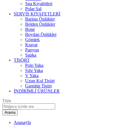
Spa Kıyafetleri
Polar Şal
SERVİS KIYAFETLERİ
Barista Önlükler
Belden Önlükler
Bone
Boydan Önlükler
Gömlek
Kravat
Papyon
Şapka
TİŞÖRT
Polo Yaka
Sıfır Yaka
V Yaka
Uzun Kol Tişört
Garnitür Tişört
İNDİRİMLİ ÜRÜNLER
Tüm
Arama
Anasayfa
/